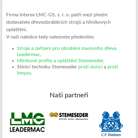
obrábění
masivního
Firma Interex LMC-GS, s. r. o. patří mezi přední
dřeva
dodavatele dřevoobráběcích strojů a hliníkových
a
opláštění.
hliníkové
V naší nabídce tedy naleznete především:
profily
Stroje a zařízení pro obrábění masivního dřeva
a
Leadermac
,
pláštění
Hliníkové profily a opláštění Stemeseder
,
Stínící techniku Stemeseder
proti slunci
a
proti
hmyzu
.
Naši partneři