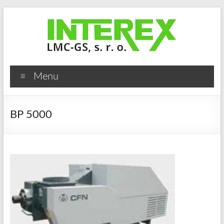
Skip
to
content
Interex
Menu
LMC-
GS,
BP 5000
s.
r.
o.
Stroje
a
zařízení
pro