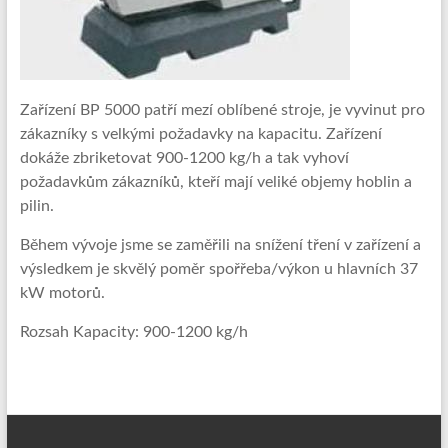
obrábění
masivního
dřeva
a
Zařízení BP 5000 patří mezí oblíbené stroje, je vyvinut pro
hliníkové
zákazníky s velkými požadavky na kapacitu. Zařízení
profily
dokáže zbriketovat 900-1200 kg/h a tak vyhoví
a
požadavkům zákazníků, kteří mají veliké objemy hoblin a
pláštění
pilin.
Během vývoje jsme se zaměřili na snížení tření v zařízení a
výsledkem je skvělý poměr spořřeba/výkon u hlavních 37
kW motorů.
Rozsah Kapacity: 900-1200 kg/h