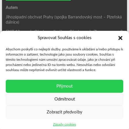
Autem
Jihozápadní obchvat Prahy (spojka Barrandovský most – Plzeňská
dálnice)
EXIT 19 – směr Ořech – odbočka v Ořechu směr Zbuzany – cca 2
km
Spravovat Souhlas s cookies
MHD
Abychom poskytli co nejlepší služby, používáme k ukládání a/nebo přístupu k
informacím o zařízení, technologie jako jsou soubory cookies. Souhlas s
Bus 352 ze stanice Luka, výstup na stanici
Zbuzany-Obecní úřad
a
těmito technologiemi nám umožní zpracovávat údaje, jako je chování při
poté cca 70 m zpět po hlavní ulici.
procházení nebo jedinečná ID na tomto webu. Nesouhlas nebo odvolání
souhlasu může nepříznivě ovlivnit určité vlastnosti a funkce.
Jízdní řád linky 352 najdete
zde
.
Přijmout
Odmítnout
Zobrazit předvolby
Copyright © 2026
Interex LMC-GS, s. r. o.
. All rights reserved. Theme
Spacious
by ThemeGrill. Powered by:
WordPress
.
Zásady cookies