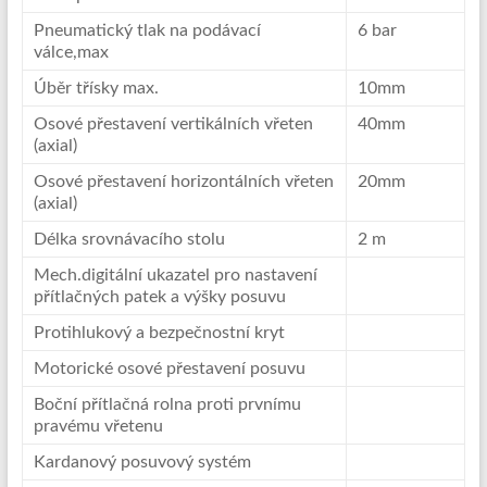
Pneumatický tlak na podávací
6 bar
válce,max
Úběr třísky max.
10mm
Osové přestavení vertikálních vřeten
40mm
(axial)
Osové přestavení horizontálních vřeten
20mm
(axial)
Délka srovnávacího stolu
2 m
Mech.digitální ukazatel pro nastavení
přítlačných patek a výšky posuvu
Protihlukový a bezpečnostní kryt
Motorické osové přestavení posuvu
Boční přítlačná rolna proti prvnímu
pravému vřetenu
Kardanový posuvový systém