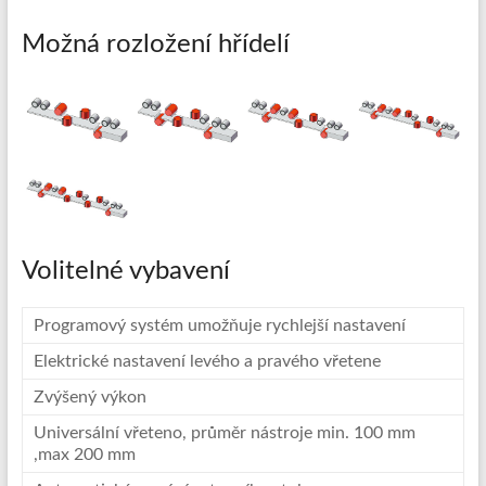
obrábění
Možná rozložení hřídelí
masivního
dřeva
a
hliníkové
profily
a
pláštění
Volitelné vybavení
Programový systém umožňuje rychlejší nastavení
Elektrické nastavení levého a pravého vřetene
Zvýšený výkon
Universální vřeteno, průměr nástroje min. 100 mm
,max 200 mm