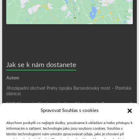
Jak se k nám dostanete
Autem
Jihozápadní obchvat Prahy (spojka Barrandovský most – Plzeňská
dálnice)
EXIT 19 – směr Ořech – odbočka v Ořechu směr Zbuzany – cca 2
km
Spravovat Souhlas s cookies
MHD
Abychom poskytli co nejlepší služby, používáme k ukládání a/nebo přístupu k
informacím o zařízení, technologie jako jsou soubory cookies. Souhlas s
Bus 352 ze stanice Luka, výstup na stanici
Zbuzany-Obecní úřad
a
těmito technologiemi nám umožní zpracovávat údaje, jako je chování při
poté cca 70 m zpět po hlavní ulici.