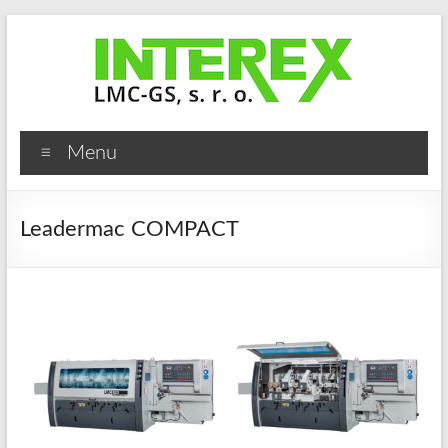
Skip
to
content
Interex
Menu
LMC-
GS,
Leadermac COMPACT
s.
r.
o.
Stroje
a
zařízení
pro