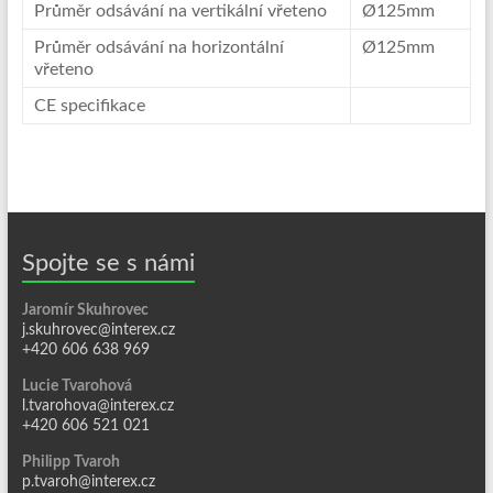
Průměr odsávání na vertikální vřeteno
Ø125mm
Průměr odsávání na horizontální
Ø125mm
vřeteno
CE specifikace
Spojte se s námi
Jaromír Skuhrovec
j.skuhrovec@interex.cz
+420 606 638 969
Lucie Tvarohová
l.tvarohova@interex.cz
+420 606 521 021
Philipp Tvaroh
p.tvaroh@interex.cz