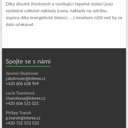
Díky dlouhé životnosti a vynikající tepelné izolaci jsou
výsledné celkové náklady (cena, náklady na údržbu,
úspora díky energetické bilanci, …) mnohem nižší než by se
dalo očekávat.
Spojte se s námi
Jaromír Skuhrovec
j.skuhrovec@interex.cz
+420 606 638 969
Lucie Tvarohová
l.tvarohova@interex.cz
+420 606 521 021
Philipp Tvaroh
p.tvaroh@interex.cz
+420 722 553 533