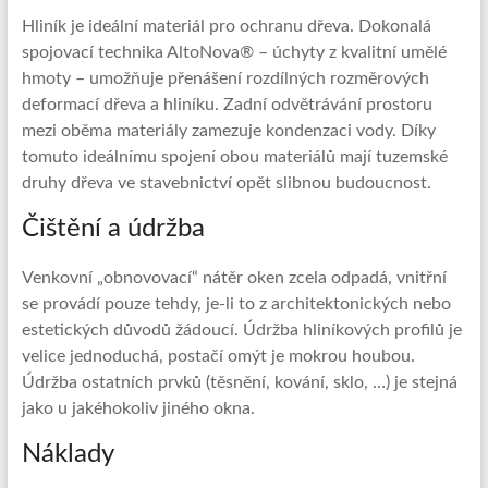
Hliník je ideální materiál pro ochranu dřeva. Dokonalá
spojovací technika AltoNova® – úchyty z kvalitní umělé
hmoty – umožňuje přenášení rozdílných rozměrových
deformací dřeva a hliníku. Zadní odvětrávání prostoru
mezi oběma materiály zamezuje kondenzaci vody. Díky
tomuto ideálnímu spojení obou materiálů mají tuzemské
druhy dřeva ve stavebnictví opět slibnou budoucnost.
Čištění a údržba
Venkovní „obnovovací“ nátěr oken zcela odpadá, vnitřní
se provádí pouze tehdy, je-li to z architektonických nebo
estetických důvodů žádoucí. Údržba hliníkových profilů je
velice jednoduchá, postačí omýt je mokrou houbou.
Údržba ostatních prvků (těsnění, kování, sklo, …) je stejná
jako u jakéhokoliv jiného okna.
Náklady