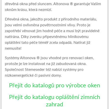
obrábění
dřevěná okna před sluncem. Altonova ® garantuje Vašim
masivního
oknům krásu, která nezmizí.
dřeva
Dřevěná okna, jakožto produkt z přírodního materiálu,
a
jsou velmi ovlivněna povětrnostními vlivy. Proto je
hliníkové
zapotřebí věnovat jim hodně péče a musí být pravidelně
profily
natírána. Díky zvenku připevněnému hliníkovému
a
opláštění tato péče téměř zcela odpadá. Natírat již
pláštění
nemusíte!
Systémy Altonova ® jsou vhodné pro renovaci oken,
protože je lze instalovat na již zabudovaná okna.
Společnost Stemeseder též nabízí systémy pro
nízkoenergetické či pasivní domy.
Přejít do katalogů pro výrobce oken
Přejít do katalogu opláštění zimních
zahrad