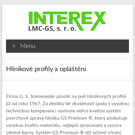
Skip
to
content
Interex
Menu
LMC-
GS,
Hliníkové profily a opláštění
s.
r.
o.
Firma G. S. Stemeseder působí na poli hliníkových profilů
již od roku 1967. Za desítky let zkušeností spolu s vysokou
Stroje
technickou kompenencí vyvinula velice kvalitní systém
a
povrchové úpravy hliníku GS Premium ®, který poskytuje
zařízení
vysokou kvalitu materiálu, nejlepší zpracování a vysoce
pro
odolné barvy. Systém GS Premium ® též účinně chrání