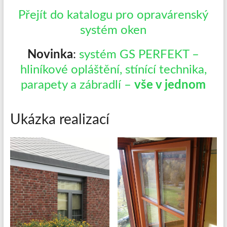
Přejít do katalogu pro opravárenský
systém oken
Novinka
:
systém GS PERFEKT –
hliníkové opláštění, stínící technika,
parapety a zábradlí –
vše v jednom
Ukázka realizací