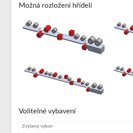
Možná rozložení hřídelí
a
hliníkové
profily
a
pláštění
Volitelné vybavení
Zvýšený výkon