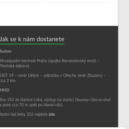
Jak se k nám dostanete
Autem
Jihozápadní obchvat Prahy (spojka Barrandovský most –
Plzeňská dálnice)
EXIT 19 – směr Ořech – odbočka v Ořechu směr Zbuzany –
cca 2 km
MHD
Bus 352 ze stanice Luka, výstup na stanici
Zbuzany-Obecní úřad
a poté cca 70 m zpět po hlavní ulici.
Jízdní řád linky 352 najdete
zde
.