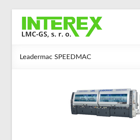
Skip
to
Interex
content
LMC-
GS,
s.
Leadermac SPEEDMAC
r.
o.
Stroje
a
zařízení
pro
obrábění
masivního
dřeva