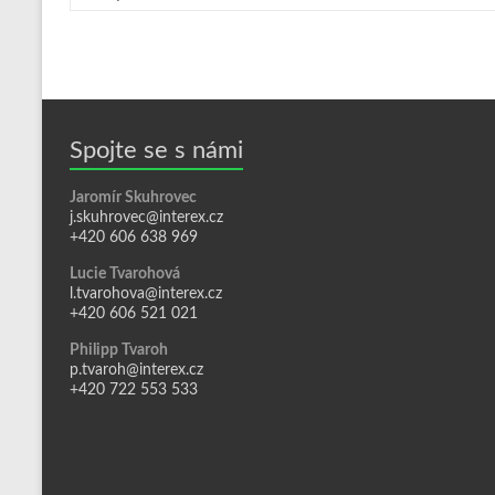
Spojte se s námi
Jaromír Skuhrovec
j.skuhrovec@interex.cz
+420 606 638 969
Lucie Tvarohová
l.tvarohova@interex.cz
+420 606 521 021
Philipp Tvaroh
p.tvaroh@interex.cz
+420 722 553 533