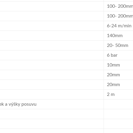
100- 200m
100- 200m
6-24 m/min
140mm
20- 50mm
6 bar
10mm
20mm
20mm
2 m
tek a výšky posuvu