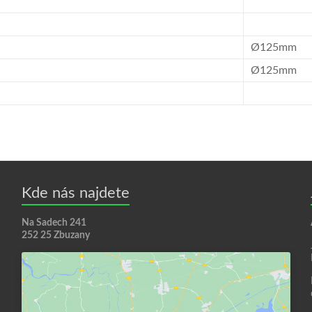
Ø125mm
Ø125mm
Kde nás najdete
Na Sadech 241
252 25 Zbuzany