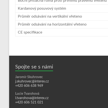
Boční přítlačná rolna proti prvnímu pravému vřetenu
Kardanový posuvový systém
Průměr odsávání na vertikální vřeteno
Průměr odsávání na horizontální vřeteno
CE specifikace
Spojte se s námi
Jaromír Skuhrovec
j.skuhrovec@interex.cz
+420 606 638 969
Lucie Tvarohová
l.tvarohova@interex.cz
+420 606 521 021