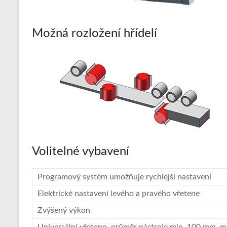
a
hliníkové
Možná rozložení hřídelí
profily
a
pláštění
Volitelné vybavení
Programový systém umožňuje rychlejší nastavení
Elektrické nastavení levého a pravého vřetene
Zvýšený výkon