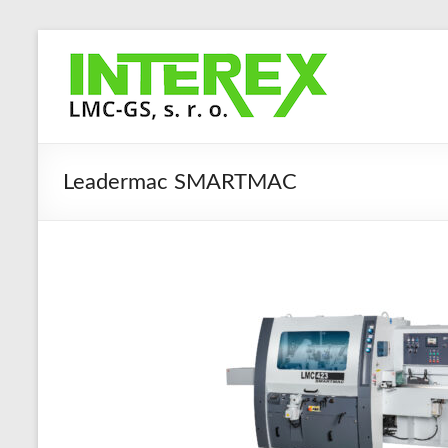
Skip
to
Interex
content
LMC-
GS,
s.
Leadermac SMARTMAC
r.
o.
Stroje
a
zařízení
pro
obrábění
masivního
dřeva