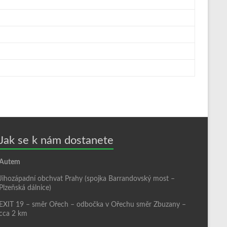
Jak se k nám dostanete
Autem
Jihozápadní obchvat Prahy (spojka Barrandovský most –
Plzeňská dálnice)
EXIT 19 – směr Ořech – odbočka v Ořechu směr Zbuzany –
cca 2 km