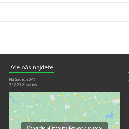
Kde nás najdete
Na Sadech 241
252 25 Zbuzany
Klepnutím přijměte marketingové soubory