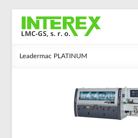
Skip
to
Interex
content
LMC-
GS,
s.
Leadermac PLATINUM
r.
o.
Stroje
a
zařízení
pro
obrábění
masivního
dřeva