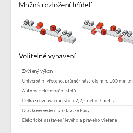
Možná rozložení hřídelí
a
hliníkové
profily
a
pláštění
Volitelné vybavení
Zvýšený výkon
Universální vřeteno, průměr nástroje min. 100 mm 
Automatické mazání stolů
Délka srovnávacího stolu 2,2,5 nebo 3 metry
Drážkové vedení pro krátké kusy
Elektrické nastavení levého a pravého vřetene