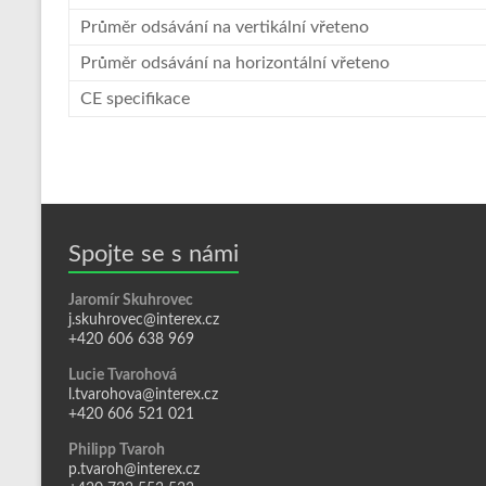
Průměr odsávání na vertikální vřeteno
Průměr odsávání na horizontální vřeteno
CE specifikace
Spojte se s námi
Jaromír Skuhrovec
j.skuhrovec@interex.cz
+420 606 638 969
Lucie Tvarohová
l.tvarohova@interex.cz
+420 606 521 021
Philipp Tvaroh
p.tvaroh@interex.cz