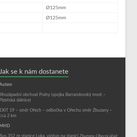
Ø125mm
Ø125mm
Jak se k nám dostanete
Autem
Jihozápadní obchvat Prahy (spojka Barrandovský most –
Plzeňská dálnice)
EXIT 19 – směr Ořech – odbočka v Ořechu směr Zbuzany –
cca 2 km
MHD
Bus 352 ze stanice Luka, výstup na stanici
Zbuzany-Obecní úřad