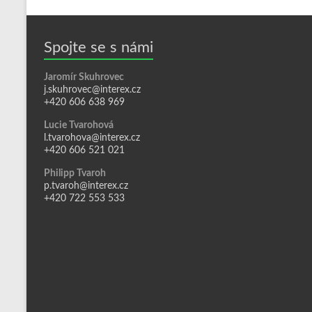
Spojte se s námi
Jaromír Skuhrovec
j.skuhrovec@interex.cz
+420 606 638 969
Lucie Tvarohová
l.tvarohova@interex.cz
+420 606 521 021
Philipp Tvaroh
p.tvaroh@interex.cz
+420 722 553 533