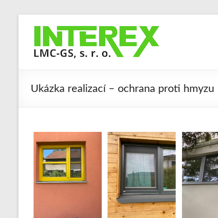
Skip
to
Interex
content
LMC-
GS,
s.
Ukázka realizací – ochrana proti hmyzu
r.
o.
Stroje
a
zařízení
pro
obrábění
masivního
dřeva