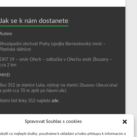
Jak se k nám dostanete
Autem
Jihozápadní obchvat Prahy (spojka Barrandovský most –
Plzeňská dálnice)
EXIT 19 – směr Ořech – odbočka v Ořechu směr Zbuzany –
cca 2 km
MHD
Bus 352 ze stanice Luka, výstup na stanici
Zbuzany-Obecní úřad
a poté cca 70 m zpět po hlavní ulici.
Jízdní řád linky 352 najdete
zde
.
Spravovat Souhlas s cookies
ytli co nejlepší služby, používáme k ukládání a/nebo přístupu k informacím o