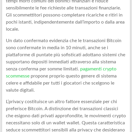
tempi morti comuni dei bonifici finanziari e riduce
sensibilmente le fee richieste alle transazioni finanziarie.
Gli scommettitori possono completare ricariche e ritiri in
pochi istanti, indipendentemente dall’importo o dalla area
locale.
Un dato confermato evidenzia che le transazioni Bitcoin
sono confermate in media in 10 minuti, anche se i
piattaforme di puntate più sofisticati adottano sistemi che
supportano depositi immediati attraverso alla sistema
senza conferma per somme limitati.
pagamenti crypto
scommesse
propone proprio questo genere di sistema
celere e affidabile per tutti i giocatori che scelgono le
valute digitali.
L’privacy costituisce un altro fattore essenziale per chi
preferisce Bitcoin. A distinzione dei transazioni classici
che esigono dati privati approfondite, le movimenti crypto
necessitano solo di un wallet wallet. Questa caratteristica
seduce scommettitori sensibili alla privacy che desiderano