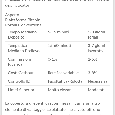
degli giocatori.
Aspetto
Piattaforme Bitcoin
Portali Convenzionali
Tempo Mediano
5-15 minuti
1-3 giorni
Deposito
feriali
Tempistica
15-60 minuti
3-7 giorni
Mediano Prelievo
lavorativi
Commissioni
0-1%
2-5%
Ricarica
Costi Cashout
Rete fee variabile
3-8%
Controllo ID
Facoltativa/Ridotta
Necessaria
Limiti Superiori
Molto elevati
Moderati
La copertura di eventi di scommessa incarna un altro
elemento di vantaggio. Le piattaforme crypto offrono