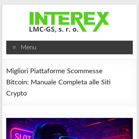
Skip
to
content
Interex
Menu
LMC-
GS,
Migliori Piattaforme Scommesse
s.
Bitcoin: Manuale Completa alle Siti
r.
Crypto
o.
Stroje
a
zařízení
pro