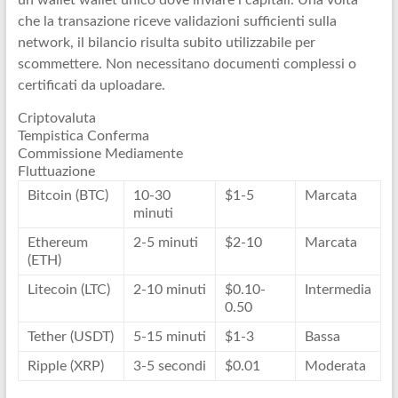
che la transazione riceve validazioni sufficienti sulla
network, il bilancio risulta subito utilizzabile per
scommettere. Non necessitano documenti complessi o
certificati da uploadare.
Criptovaluta
Tempistica Conferma
Commissione Mediamente
Fluttuazione
Bitcoin (BTC)
10-30
$1-5
Marcata
minuti
Ethereum
2-5 minuti
$2-10
Marcata
(ETH)
Litecoin (LTC)
2-10 minuti
$0.10-
Intermedia
0.50
Tether (USDT)
5-15 minuti
$1-3
Bassa
Ripple (XRP)
3-5 secondi
$0.01
Moderata