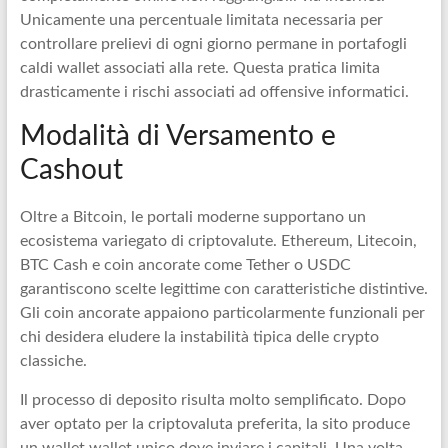
Unicamente una percentuale limitata necessaria per
controllare prelievi di ogni giorno permane in portafogli
caldi wallet associati alla rete. Questa pratica limita
drasticamente i rischi associati ad offensive informatici.
Modalità di Versamento e
Cashout
Oltre a Bitcoin, le portali moderne supportano un
ecosistema variegato di criptovalute. Ethereum, Litecoin,
BTC Cash e coin ancorate come Tether o USDC
garantiscono scelte legittime con caratteristiche distintive.
Gli coin ancorate appaiono particolarmente funzionali per
chi desidera eludere la instabilità tipica delle crypto
classiche.
Il processo di deposito risulta molto semplificato. Dopo
aver optato per la criptovaluta preferita, la sito produce
un wallet wallet unico dove inviare i capitali. Una volta