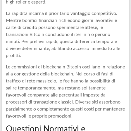
high roller e esperti.
La rapidità incarna il prioritario vantaggio competitivo.
Mentre bonifici finanziari richiedono giorni lavorativi e
carte di credito possono sperimentare attese, le
transazioni Bitcoin concludono il iter in h o persino
minuti. Per prelievi rapidi, questa differenza temporale
diviene determinante, abilitando accesso immediato alle
profitti.
Le commissioni di blockchain Bitcoin oscillano in relazione
alla congestione della blockchain. Nel corso di fasi di
traffico di rete massiccio, le fee hanno la possibilità di
salire temporaneamente, ma restano solitamente
favorevoli comparate alle percentuali imposte da
processori di transazione classici. Diverse siti assorbono
parzialmente o completamente questi costi per mantenere
favorevoli le proprie promozioni.
Questioni Normativi e