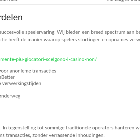
rdelen
succesvolle speelervaring. Wij bieden een breed spectrum aan b
tie heeft de manier waarop spelers stortingen en opnames verwe
mente-piu-giocatori-scelgono-i-casino-non/
 voor anonieme transacties
hBetter
e verwerkingstijden
 onderweg
. In tegenstelling tot sommige traditionele operators hanteren w
ns transacties, zonder verrassende inhoudingen.