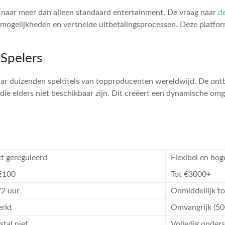
n naar meer dan alleen standaard entertainment. De vraag naar
de
mogelijkheden en versnelde uitbetalingsprocessen. Deze platform
Spelers
naar duizenden speltitels van topproducenten wereldwijd. De ont
die elders niet beschikbaar zijn. Dit creëert een dynamische o
kt gereguleerd
Flexibel en hog
€100
Tot €3000+
72 uur
Onmiddellijk to
erkt
Omvangrijk (500
tal niet
Volledig onder