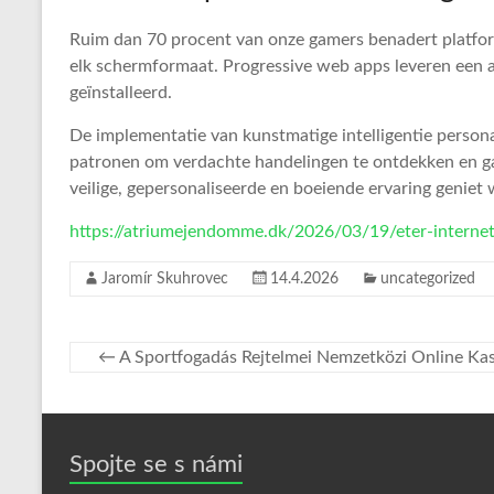
Ruim dan 70 procent van onze gamers benadert platfor
elk schermformaat. Progressive web apps leveren een 
geïnstalleerd.
De implementatie van kunstmatige intelligentie person
patronen om verdachte handelingen te ontdekken en gam
veilige, gepersonaliseerde en boeiende ervaring genie
https://atriumejendomme.dk/2026/03/19/eter-internet
Jaromír Skuhrovec
14.4.2026
uncategorized
←
A Sportfogadás Rejtelmei Nemzetközi Online Ka
Spojte se s námi