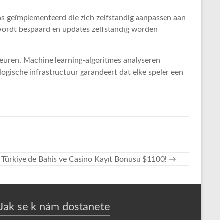
s geïmplementeerd die zich zelfstandig aanpassen aan
wordt bespaard en updates zelfstandig worden
keuren. Machine learning-algoritmes analyseren
ogische infrastructuur garandeert dat elke speler een
Türkiye de Bahis ve Casino Kayıt Bonusu $1100!
→
Jak se k nám dostanete